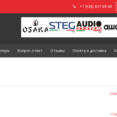
+7 (928) 837-88-88
илеры
Вопрос-ответ
Отзывы
Оплата и доставка
К
23 ф
17 д