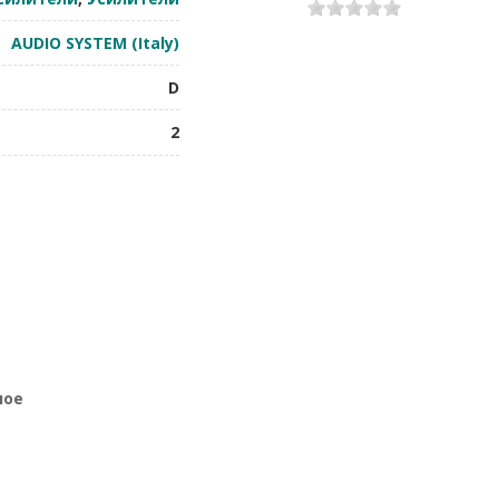
1
2
3
4
5
AUDIO SYSTEM (Italy)
D
2
ное