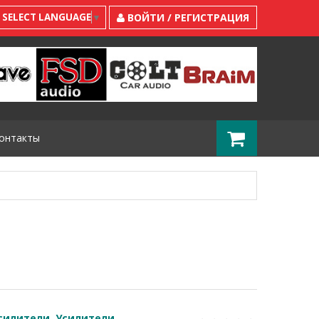
SELECT LANGUAGE
▼
ВОЙТИ / РЕГИСТРАЦИЯ
онтакты
силители
,
Усилители