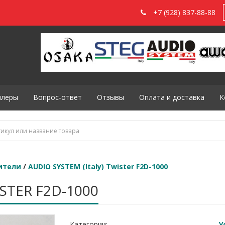
+7 (928) 837-88-88
илеры
Вопрос-ответ
Отзывы
Оплата и доставка
К
ители
/
AUDIO SYSTEM (Italy) Twister F2D-1000
ISTER F2D-1000
Категории:
У