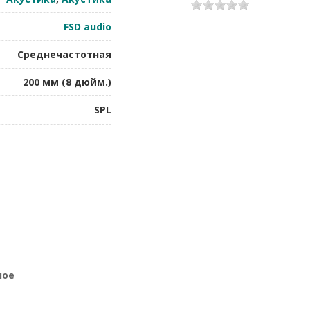
1
2
3
4
5
FSD audio
Среднечастотная
200 мм (8 дюйм.)
SPL
ное