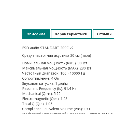
Описание
Характеристики
Отзывы
FSD audio STANDART 200C v2
Среднечастотная акустика 20 см (пара)
Номинальная мощность (RMS): 80 Вт
Максимальная мощность (MAX): 280 Вт
Частотный диапазон: 100 - 10000 Гц
Сопротивление: 4 Ом
Звуковая катушка: 1 дюйм
Resonant Frequency (fs): 91.4 Hz
Mechanical (Qms): 5.92
Electromagnetic (Qes): 1.28
Total Q (Qts): 1.05
Compliance Equivalent Volume (Vas): 19 L
Mechanical Compliance of Suspension (Cms): 0.28 M/N