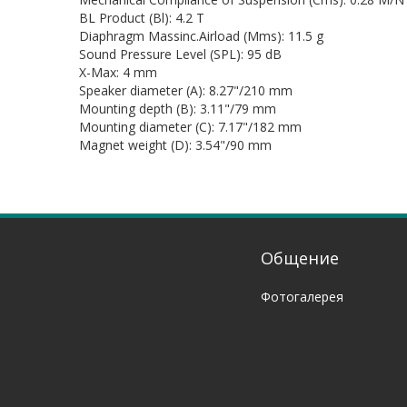
BL Product (Bl): 4.2 T
Diaphragm Massinc.Airload (Mms): 11.5 g
Sound Pressure Level (SPL): 95 dB
X-Max: 4 mm
Speaker diameter (A): 8.27"/210 mm
Mounting depth (B): 3.11"/79 mm
Mounting diameter (C): 7.17"/182 mm
Magnet weight (D): 3.54"/90 mm
Общение
Фотогалерея