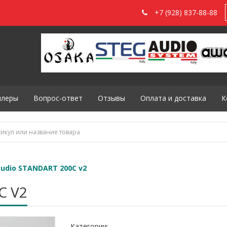
+7 (928) 837-88-88
илеры
Вопрос-ответ
Отзывы
Оплата и доставка
К
audio STANDART 200C v2
C V2
Категории: