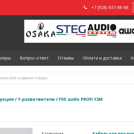
+7 (928) 837-88-88
илеры
Вопрос-ответ
Отзывы
Оплата и доставка
К
дукция
/
Y-разветвители
/
FSD audio PROFI Y2M
Категории:
Кабельная проду