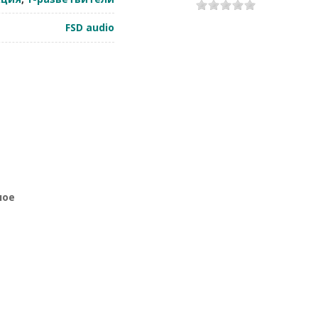
1
2
3
4
5
FSD audio
ное