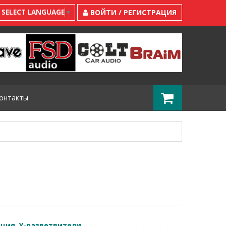
SELECT LANGUAGE
▼
ВОЙТИ / РЕГИСТРАЦИЯ
онтакты
кция
,
Y-разветвители