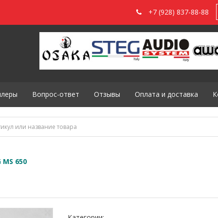
+7 (928) 837-88-88
илеры
Вопрос-ответ
Отзывы
Оплата и доставка
К
 MS 650
Категории: