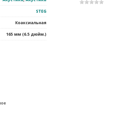
1
2
3
4
5
STEG
Коаксиальная
165 мм (6.5 дюйм.)
ное