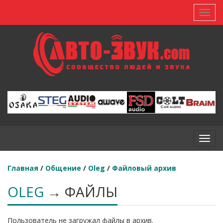
Toggl
Toggl
Главная
/
Общение
/
Oleg
/
Файловый архив
OLEG
→ ФАЙЛЫ
Пользователь не загружал файлы в архив.