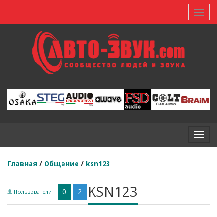
Toggl
Toggl
Главная
/
Общение
/
ksn123
KSN123
0
2
Пользователи