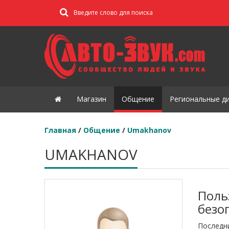
Магазин
Общение
Региональные д
Главная
/
Общение
/
Umakhanov
UMAKHANOV
Поль
безо
Последн