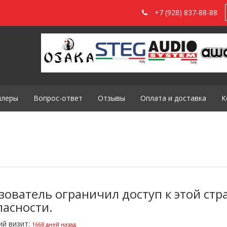
+7 (928) 837-88-88
илеры
Вопрос-ответ
Отзывы
Оплата и доставка
К
зователь ограничил доступ к этой ст
пасности.
ий визит:
1668 дней назад