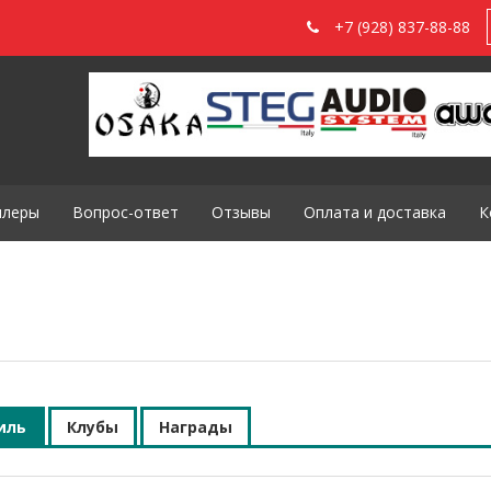
+7 (928) 837-88-88
илеры
Вопрос-ответ
Отзывы
Оплата и доставка
К
иль
Клубы
Награды