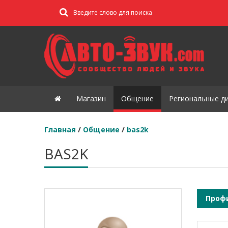
Магазин
Общение
Региональные д
Главная
/
Общение
/
bas2k
BAS2K
Проф