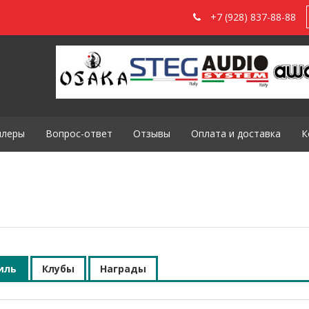
+7 (928) 837-88-88
илеры
Вопрос-ответ
Отзывы
Оплата и доставка
К
иль
Клубы
Награды