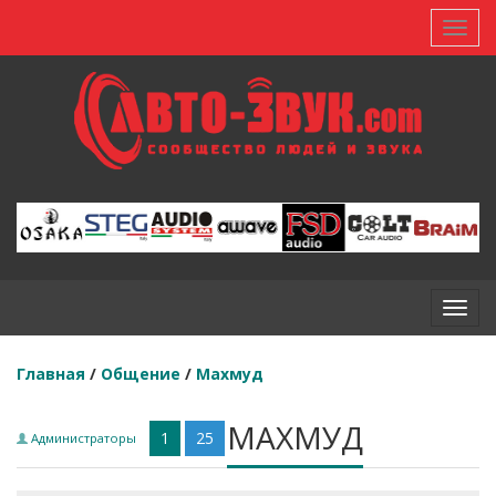
Toggl
Toggl
Главная
/
Общение
/
Махмуд
МАХМУД
1
25
Администраторы