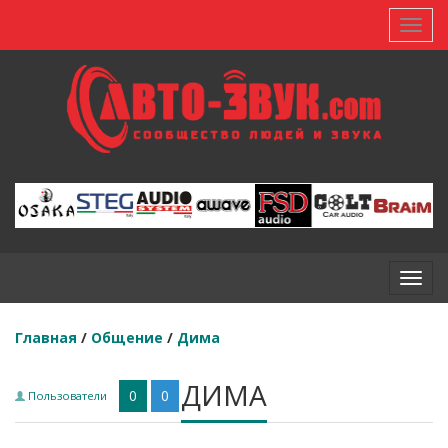
Toggl
Toggl
Главная
/
Общение
/
Дима
ДИМА
0
0
Пользователи