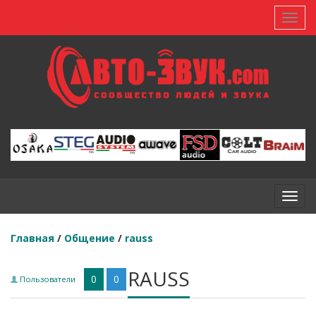
Toggl
Toggl
Главная
/
Общение
/
rauss
RAUSS
0
0
Пользователи