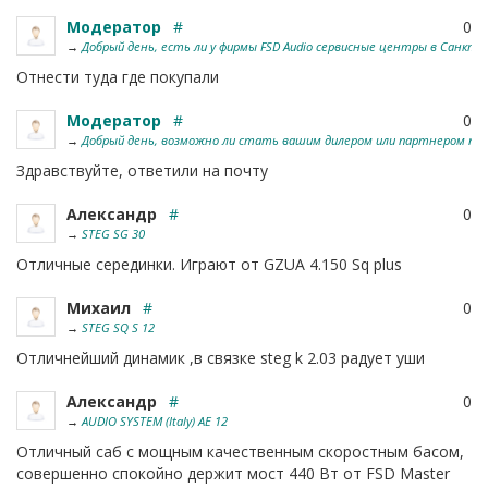
Модератор
#
0
→
Добрый день, есть ли у фирмы FSD Audio сервисные центры в Санкт П
Отнести туда где покупали
Модератор
#
0
→
Добрый день, возможно ли стать вашим дилером или партнером по п
Здравствуйте, ответили на почту
Александр
#
0
→
STEG SG 30
Отличные серединки. Играют от GZUA 4.150 Sq plus
Михаил
#
0
→
STEG SQ S 12
Отличнейший динамик ,в связке steg k 2.03 радует уши
Александр
#
0
→
AUDIO SYSTEM (Italy) AE 12
Отличный саб с мощным качественным скоростным басом,
совершенно спокойно держит мост 440 Вт от FSD Master