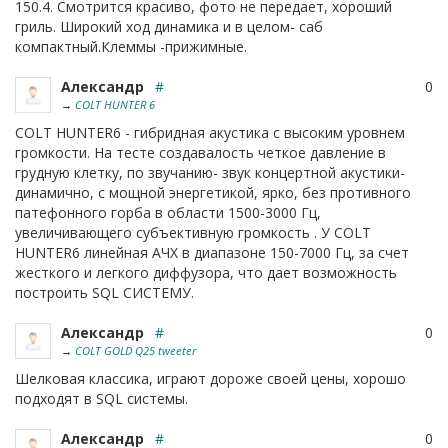
150.4. Смотрится красиво, фото не передает, хороший
гриль. Широкий ход динамика и в целом- саб
компактный.Клеммы -прижимные.
Александр
#
0
→
COLT HUNTER 6
COLT HUNTER6 - гибридная акустика с высоким уровнем
громкости. На тесте создавалость четкое давление в
грудную клетку, по звучанию- звук концертной акустики-
динамично, с мощной энергетикой, ярко, без противного
патефонного горба в области 1500-3000 Гц,
увеличивающего субъективную громкость . У COLT
HUNTER6 линейная АЧХ в диапазоне 150-7000 Гц, за счет
жесткого и легкого диффузора, что дает возможность
построить SQL СИСТЕМУ.
Александр
#
0
→
COLT GOLD Q25 tweeter
Шелковая классика, играют дороже своей цены, хорошо
подходят в SQL системы.
Александр
#
0