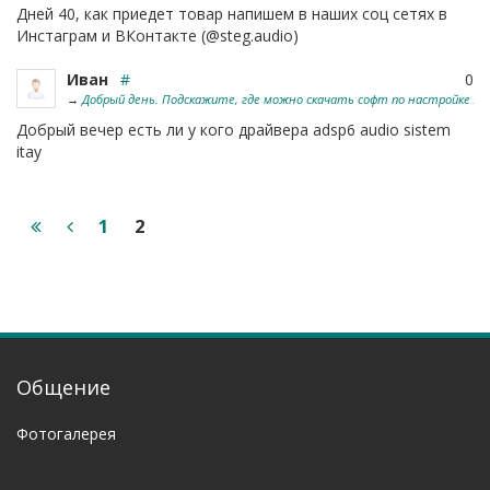
Дней 40, как приедет товар напишем в наших соц сетях в
Инстаграм и ВКонтакте (@steg.audio)
Иван
#
0
→
Добрый день. Подскажите, где можно скачать софт по настройке AUDI
Добрый вечер есть ли у кого драйвера adsp6 audio sistem
itay
1
2
Общение
Фотогалерея