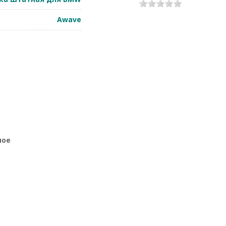
1
2
3
4
5
Awave
ное