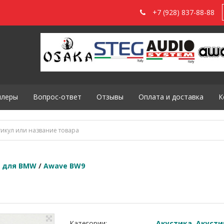
+7 (928) 837-88-88
илеры
Вопрос-ответ
Отзывы
Оплата и доставка
К
я для BMW
/
Awave BW9
Категории:
Акустика
,
Акусти