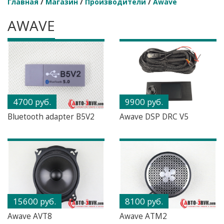
Главная
/
Магазин
/
Производители
/
Awave
AWAVE
4700 руб.
9900 руб.
Bluetooth adapter B5V2
Awave DSP DRC V5
15600 руб.
8100 руб.
Awave AVT8
Awave ATM2