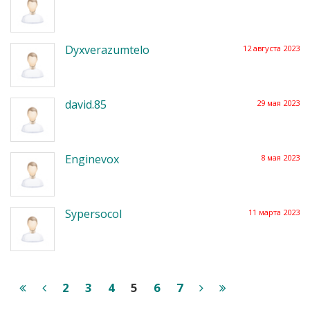
Dyxverazumtelo
12 августа 2023
david.85
29 мая 2023
Enginevox
8 мая 2023
Sypersocol
11 марта 2023
2
3
4
5
6
7